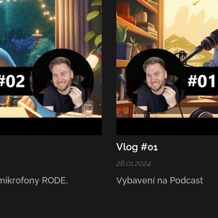
Vlog #01
28.01.2024
mikrofony RODE,
Vybavení na Podcast 🎧 