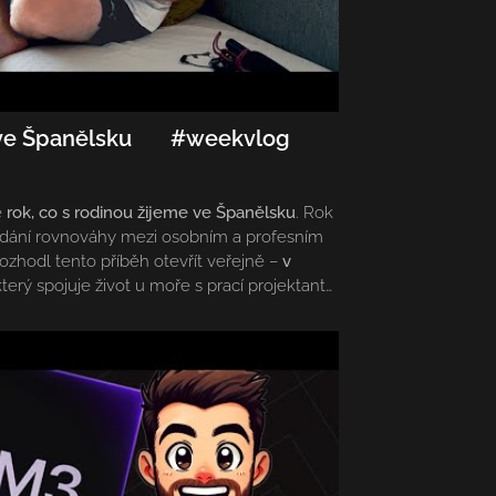
 ve Španělsku 🇪🇸 #weekvlog
ě
rok, co s rodinou žijeme ve Španělsku
. Rok
ledání rovnováhy mezi osobním a profesním
ozhodl tento příběh otevřít veřejně –
v
který spojuje život u moře s prací projektanta