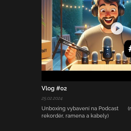
Vlog #02
25.02.2024
Unboxing vybavení na Podcast 🎧 (
rekordér, ramena a kabely)