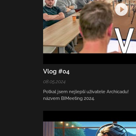
Vlog #04
08.05.2024
Potkal jsem nejlepší uživatele Archicadu! 🔥 
názvem BIMeeting 2024.