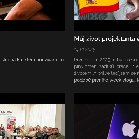
Můj život projektanta
14.10.2025
sluchátka, která používám při
Prvního září 2025 to byl přesn
plný změn, zážitků, práce i h
životem. A právě teď jsem se r
podobě prvního week vlogu
, 
na dálku.