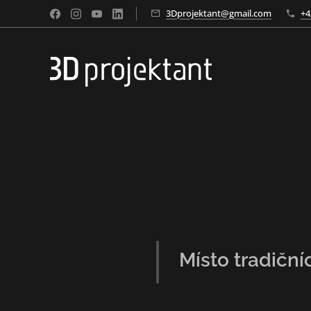
3Dprojektant@gmail.com
+4
Místo tradičn