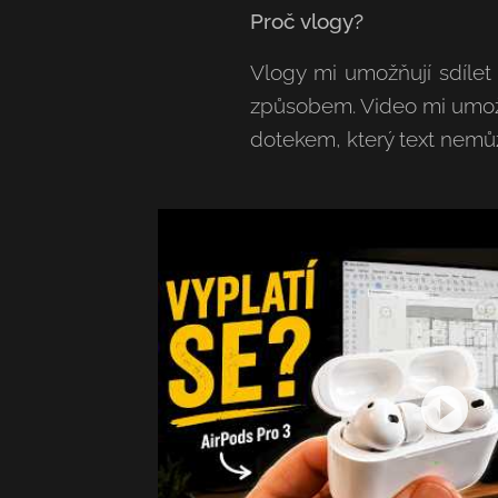
Proč vlogy?
Vlogy mi umožňují sdíle
způsobem. Video mi umožň
dotekem, který text nemůž