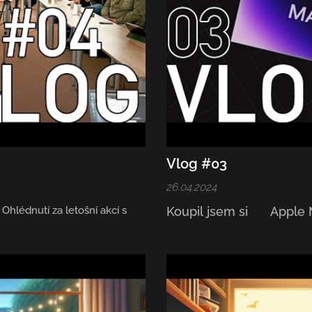
Vlog #03
26.04.2024
Ohlédnutí za letošní akcí s
Koupil jsem si 💻 Appl