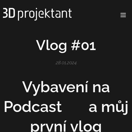
Vlog #01
28.01.2024
Vybavení na
Podcast 🎧 a můj
první vlog